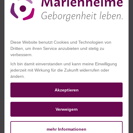
Automatische Gehaltserhöhung
Transparente Bezahlung gemäß Tarifvertrag AVR-
Caritas (vgl. öffentlicher Dienst) plus
Diese Website benutzt Cookies und Technologien von
Jahressonderzahlung.
Aktuelle Vergütung ansehen.
Dritten, um ihren Service anzubieten und stetig zu
verbessern.
Ich bin damit einverstanden und kann meine Einwilligung
02
jederzeit mit Wirkung für die Zukunft widerrufen oder
ändern.
Akzeptieren
Arbeitgeberfinanzierte Zusatzrente
Schon heute wichtig, denn die gesetzliche Rente
Verweigern
reicht nicht aus.
mehr Informationen