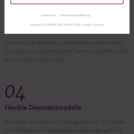
03
Impressum
Datenschutzerklärung
powered by HERR UND FRAU PIXEL cookie consent
Offene Gesprächskultur
Immer auf Augenhöhe, respektvoll und freundlich.
Wir sind ein bunt gemischtes Team und gehen nicht
zum Lachen in den Keller.
04
Flexible Dienstzeitmodelle
Ihr Leben verändert sich? Wir gehen mit. Wir haben
eine Vielzahl von Arbeitszeitmodellen, die auf Ihre