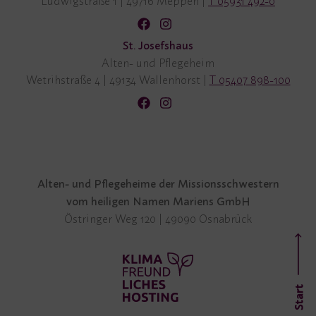
Ludwigstraße 1
|
49716 Meppen
|
T 05931 492-0
St. Josefshaus
Alten- und Pflegeheim
Wetrihstraße 4
|
49134 Wallenhorst
|
T 05407 898-100
Alten- und Pflegeheime der Missionsschwestern
vom heiligen Namen Mariens GmbH
Östringer Weg 120 | 49090 Osnabrück
Start