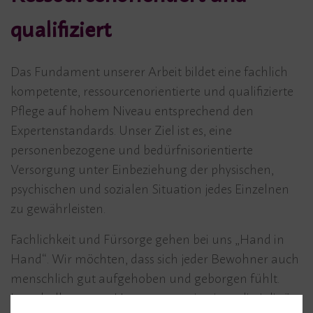
qualifiziert
Das Fundament unserer Arbeit bildet eine fachlich
kompetente, ressourcenorientierte und qualifizierte
Pflege auf hohem Niveau entsprechend den
Expertenstandards. Unser Ziel ist es, eine
personenbezogene und bedürfnisorientierte
Versorgung unter Einbeziehung der physischen,
psychischen und sozialen Situation jedes Einzelnen
zu gewährleisten.
Fachlichkeit und Fürsorge gehen bei uns „Hand in
Hand“. Wir möchten, dass sich jeder Bewohner auch
menschlich gut aufgehoben und geborgen fühlt.
Innerhalb unseres Hauses sorgt eine interdisziplinäre