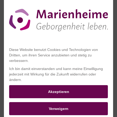
Zusammenarbeit und gute Kommunikation
zwischen Pflege, sozialer Betreuung und
Hauswirtschaft für die Sicherung der Lebens-,
Wohn- und Pflegequalität.
Kompetent und motiviert
Diese Website benutzt Cookies und Technologien von
Dritten, um ihren Service anzubieten und stetig zu
In unserer Einrichtung achten wir neben
verbessern.
regelmäßigen Maßnahmen zur Qualitätssicherung
Ich bin damit einverstanden und kann meine Einwilligung
auf stetige Weiterbildungen unserer Mitarbeitenden.
jederzeit mit Wirkung für die Zukunft widerrufen oder
Diese besuchen kontinuierlich Fachfortbildungen zu
ändern.
ihren entsprechenden Tätigkeitsbereichen.
Akzeptieren
Fit für die Zukunft
Verweigern