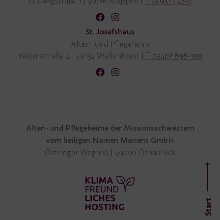
Ludwigstraße 1
|
49716 Meppen
|
T 05931 492-0
St. Josefshaus
Alten- und Pflegeheim
Wetrihstraße 4
|
49134 Wallenhorst
|
T 05407 898-100
Alten- und Pflegeheime der Missionsschwestern
vom heiligen Namen Mariens GmbH
Östringer Weg 120 | 49090 Osnabrück
Start